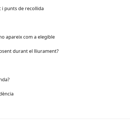
 i punts de recollida
no apareix com a elegible
absent durant el lliurament?
nda?
idència