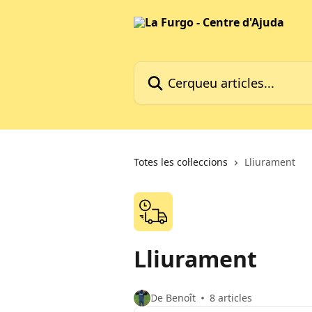
Ves al contingut principal
Cerqueu articles...
Totes les col·leccions
Lliurament
Lliurament
De Benoît
8 articles