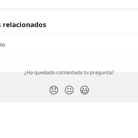
s relacionados
pto
¿Ha quedado contestada tu pregunta?
😞
😐
😃