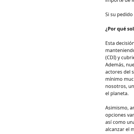
importe de l
Si su pedido 
¿Por qué so
Esta decisió
manteniendo 
(CDI) y cubr
Además, nues
actores del 
mínimo mucho
nosotros, un
el planeta.
Asimismo, a
opciones var
así como una
alcanzar el