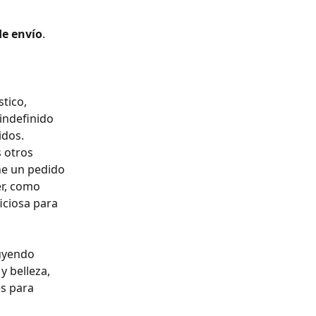
de envío
.
tico, 
ndefinido 
idos.
 otros 
ne un pedido 
r, como 
ciosa para 
uyendo 
 belleza, 
s para 