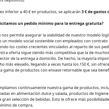
os depósitos).
es inferior a 40 € en productos, se aplicarán 
3 € de gastos 
licitamos un pedido mínimo para la entrega gratuita?
n nos permite asegurar la viabilidad de nuestro modelo logís
un modelo social sostenible con empleados con contrato i
iendo los costes crecientes vinculados al reparto de sus ped
tra oferta sigue siendo más competitiva que la de muchos
sector de la entrega a domicilio. De hecho, la mayoría impo
 más elevado, llegando a veces hasta los 150 €, sin ofrece
a gama de productos con envase retornable que sea benefi
mpliamos continuamente nuestra gama de productos, incl
iadas en alimentación dulce y salada, productos de higiene y
 gran selección de bebidas. Esto le ofrece más posibilidade
 mínimo de compra.